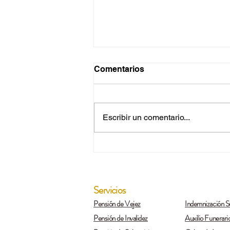
Comentarios
Escribir un comentario...
La historia de una exitosa
pensión de sobrevivientes
Servicios
Pensión de Vejez
Indemnización Su
Pensión de Invalidez
Auxilio Funerari