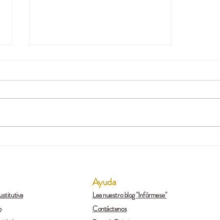
La Pensión de Vejez de
Marco no Tenía Registradas
Todas sus Semanas
Cotizadas en la Historia
Ayuda
Laboral
stitutiva
Lea nuestro blog "Infórmese"
o
Contáctenos