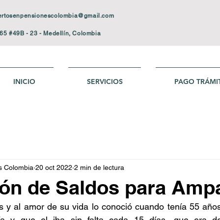
ertosenpensionescolombia@gmail.com
65 #49B - 23
- Medellín, Colombia
INICIO
SERVICIOS
PAGO TRÁMI
s Colombia
20 oct 2022
2 min de lectura
ón de Saldos para Amp
s y al amor de su vida lo conoció cuando tenía 55 años
ía y que el iba sin falta cada 15 días, que era de