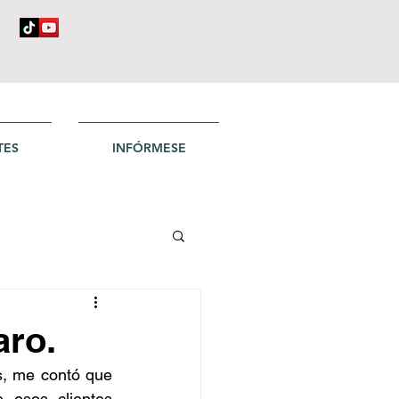
TES
INFÓRMESE
aro.
, me contó que 
 esos clientes 